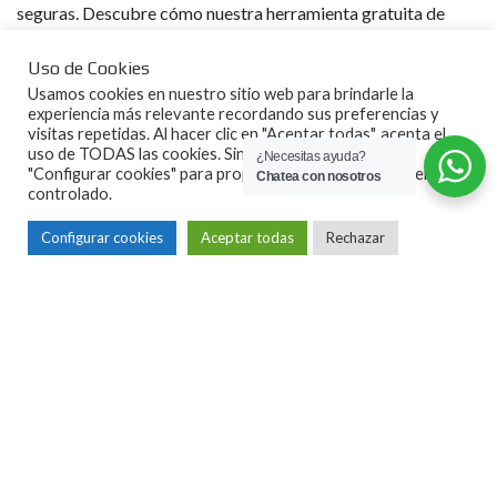
seguras. Descubre cómo nuestra herramienta gratuita de
cálculo de hipoteca en línea puede ayudarte en tu proceso de
compra de vivienda en Zaragoza.
Uso de Cookies
Usamos cookies en nuestro sitio web para brindarle la
experiencia más relevante recordando sus preferencias y
visitas repetidas. Al hacer clic en "Aceptar todas", acepta el
uso de TODAS las cookies. Sin embargo, puede visitar
¿Necesitas ayuda?
"Configurar cookies" para proporcionar un consentimiento
Chatea con nosotros
controlado.
Configurar cookies
Aceptar todas
Rechazar