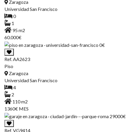
Zaragoza
Universidad San Francisco
0
1
95 m2
60.000€
Ref. AA2623
Piso
Zaragoza
Universidad San Francisco
4
2
110 m2
1360€ MES
Ref. VG9414