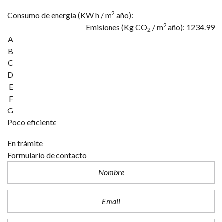
2
Consumo de energía
(KW h / m
año):
2
Emisiones
(Kg CO
/ m
año): 1234.99
2
A
B
C
D
E
F
G
Poco eficiente
En trámite
Formulario de contacto