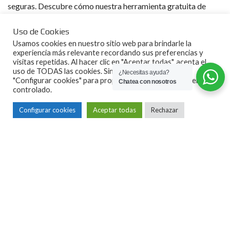
seguras. Descubre cómo nuestra herramienta gratuita de
cálculo de hipoteca en línea puede ayudarte en tu proceso de
compra de vivienda en Zaragoza.
Uso de Cookies
Usamos cookies en nuestro sitio web para brindarle la
experiencia más relevante recordando sus preferencias y
visitas repetidas. Al hacer clic en "Aceptar todas", acepta el
uso de TODAS las cookies. Sin embargo, puede visitar
¿Necesitas ayuda?
"Configurar cookies" para proporcionar un consentimiento
Chatea con nosotros
controlado.
Configurar cookies
Aceptar todas
Rechazar